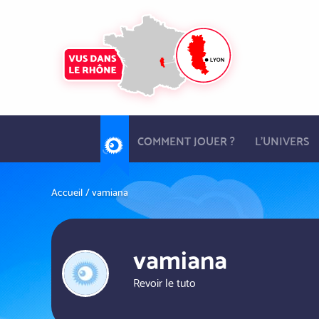
Aller
au
contenu
principal
Navigation
principale
COMMENT JOUER ?
L'UNIVERS
Accueil
vamiana
vamiana
Revoir le tuto