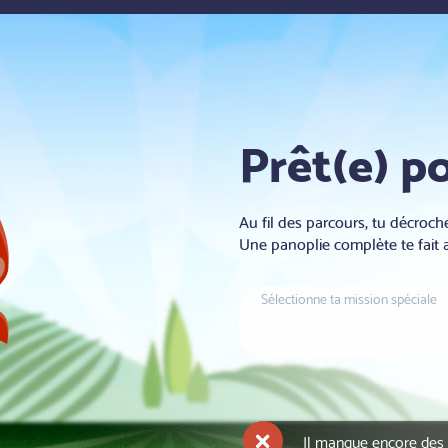
Prêt(e) p
Au fil des parcours, tu décroc
Une panoplie complète te fait 
Sélectionne ta mission spéciale
Il manque encore des 