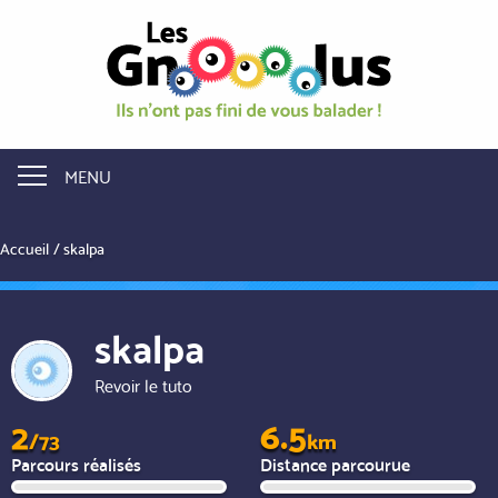
Aller
au
contenu
principal
MENU
Accueil
skalpa
skalpa
Revoir le tuto
2
6.5
/73
km
Parcours réalisés
Distance parcourue