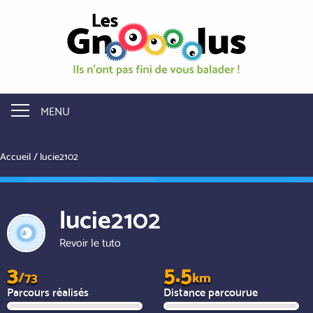
Aller
au
contenu
principal
MENU
Accueil
lucie2102
lucie2102
Revoir le tuto
3
5.5
/73
km
Parcours réalisés
Distance parcourue