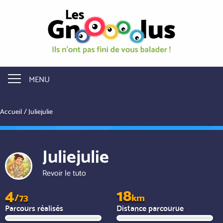
Aller
au
contenu
principal
MENU
Accueil
Juliejulie
Juliejulie
Revoir le tuto
4
18
/73
km
Parcours réalisés
Distance parcourue