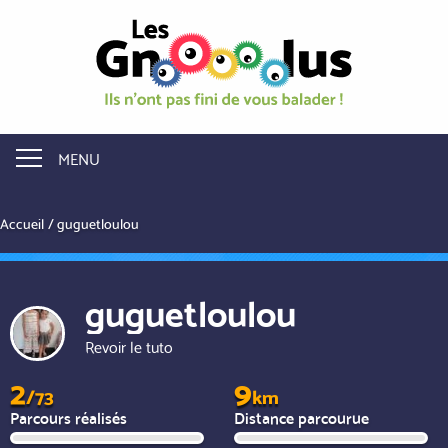
Aller
au
contenu
principal
MENU
Accueil
guguetloulou
guguetloulou
Revoir le tuto
2
9
/73
km
Parcours réalisés
Distance parcourue