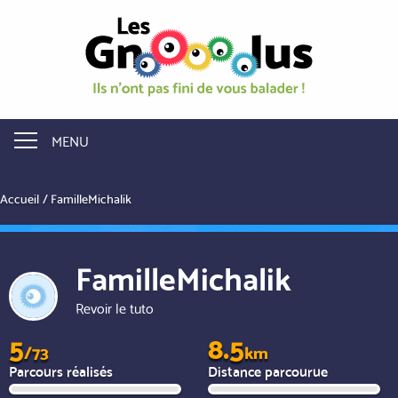
Aller
au
contenu
principal
MENU
Accueil
FamilleMichalik
FamilleMichalik
Revoir le tuto
5
8.5
/73
km
Parcours réalisés
Distance parcourue