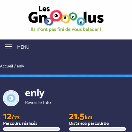
Aller
au
contenu
principal
MENU
Accueil
enly
enly
Revoir le tuto
12
21.5
/73
km
Parcours réalisés
Distance parcourue