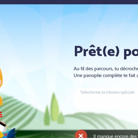
Prêt(e) p
Au fil des parcours, tu décroc
Une panoplie complète te fait 
Sélectionne ta mission spéciale
Il manque encore des 