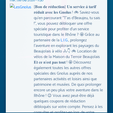
parcours :
[𝐁𝐨𝐧 𝐝𝐞 𝐫𝐞́𝐝𝐮𝐜𝐭𝐢𝐨𝐧] 𝐔𝐧 𝐬𝐞𝐫𝐯𝐢𝐜𝐞 𝐚̀ 𝐭𝐚𝐫𝐢𝐟
Si t’es fier d’être un vingtain, tape dans tes
𝐫𝐞́𝐝𝐮𝐢𝐭 𝐚𝐯𝐞𝐜 𝐥𝐞𝐬 𝐆𝐧𝐨𝐥𝐮𝐬 ! 🚲 Saviez-vous
mains !
qu'en parcourant "T'as d'Beaujeu, tu sais
"avec les vingtains on n'a pas de chagrin..."
!", vous pouvez débloquer une offre
spéciale pour profiter d'un service
touristique dans le Rhône ? 🤩 Grâce au
07 août 2026
partenaire de la
L.I.G
., prolongez
Hermeline Familly
l'aventure en explorant les paysages du
a capturé le Gnolu
Beaujolais à vélo 🚴👇 🚲 Location de
Gare au coup de pompe !
du parcours :
vélos de la Maison du Terroir Beaujolais
"belle ballade autour du lac, le scénario n'a pas passionné
𝐄𝐭 𝐜𝐞 𝐧'𝐞𝐬𝐭 𝐩𝐚𝐬 𝐭𝐨𝐮𝐭 ! 🤩 Découvrez
les enfants...."
également toutes les autres offres
spéciales des Gnolus auprès de nos
partenaires activités et loisirs ainsi que
07 août 2026
patrimoine et musées. De quoi prolonger
Babar27320
encore un peu plus votre aventure dans le
a capturé le Gnolu du
Rhône ! 😉 Vous avez peut-être déjà
Gare au coup de pompe !
parcours :
quelques coupons de réduction
"belle balade le petit détour par la cascade est
débloqués sur votre compte. Pensez à les
sympathique..."
consulter et profitez-en lors de votre